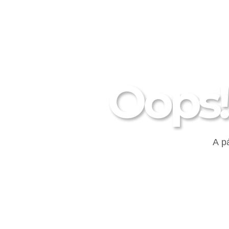
Oops!
A p