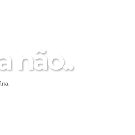
 não..
ria.