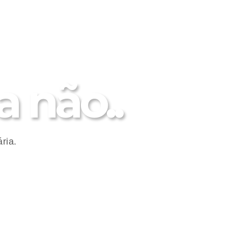
 não..
ria.