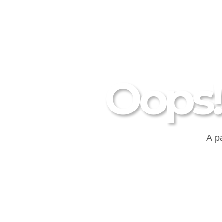
Oops!
A p