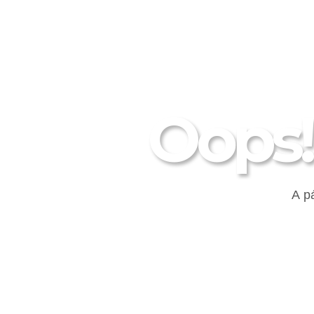
Oops!
A p