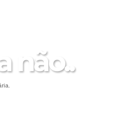
 não..
ria.