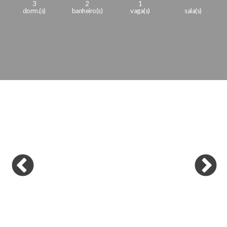
3
2
1
dorm.(s)
banheiro(s)
vaga(s)
sala(s)