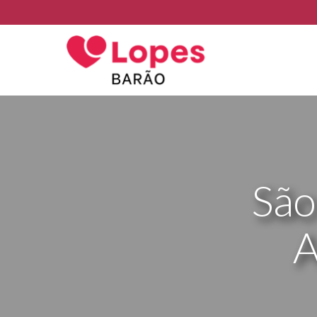
São
A