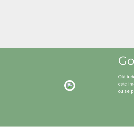
Go
Olá tud
este i
ou se p