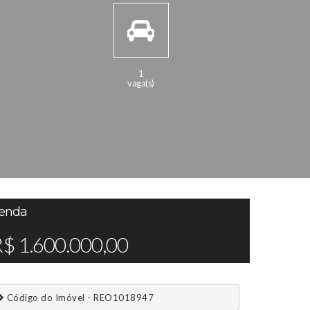
1
vaga(s)
enda
$ 1.600.000,00
 Código do Imóvel - REO1018947