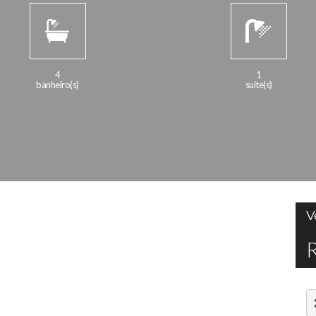
4
1
banheiro(s)
suite(s)
V
R