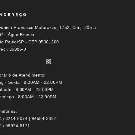
NDEREÇO
venida Francisco Matarazzo, 1752, Conj. 205 a
07 - Água Branca
ão Paulo/SP - CEP 05001200
reci: 36986-J
orário de Atendimento:
eg - Sexta 8:00AM - 22:00PM
ábado 8:00AM - 22:00PM
omingo 8:00AM - 22:00PM
lefones:
11) 3214-5074 | 94584-3327
11) 98974-8171