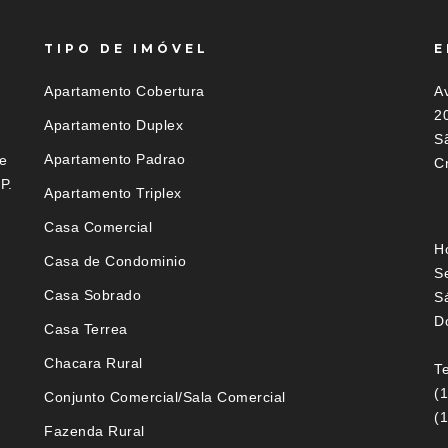
TIPO DE IMÓVEL
E
Apartamento Cobertura
A
2
Apartamento Duplex
S
Apartamento Padrao
e
C
P.
Apartamento Triplex
Casa Comercial
H
Casa de Condominio
S
Casa Sobrado
S
D
Casa Terrea
Chacara Rural
Te
(
Conjunto Comercial/Sala Comercial
(
Fazenda Rural